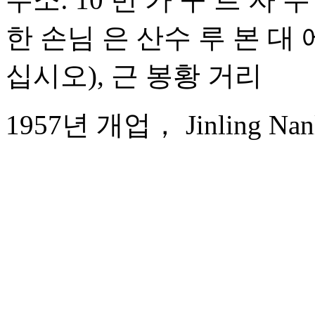
한 손님 은 산수 루 본 대
십시오), 근 봉황 거리
1957년 개업， Jinling Nanli