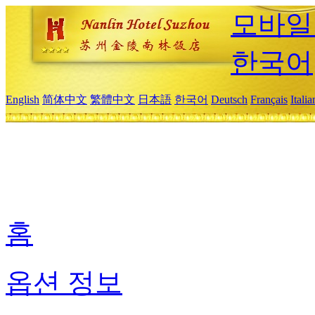
모바일
한국어
English
简体中文
繁體中文
日本語
한국어
Deutsch
Français
Itali
홈
옵션 정보