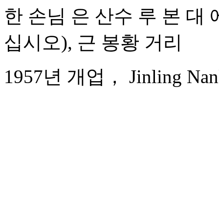
한 손님 은 산수 루 본 대
십시오), 근 봉황 거리
1957년 개업， Jinling Nanli