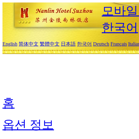
모바일
한국어
English
简体中文
繁體中文
日本語
한국어
Deutsch
Français
Itali
홈
옵션 정보