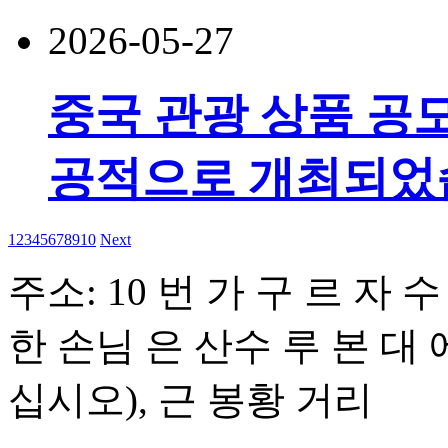
2026-05-27
중국 관광 상품 공
공적으로 개최되었
1
2
3
4
5
6
7
8
9
10
Next
주소: 10 번 가 구 르 자 수
한 손님 은 산수 루 본 대
십시오), 근 봉황 거리