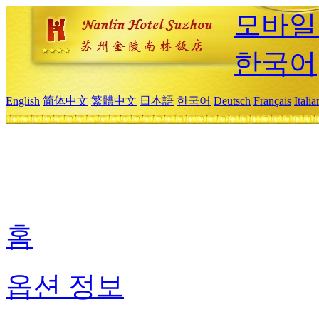
모바일
한국어
English
简体中文
繁體中文
日本語
한국어
Deutsch
Français
Itali
홈
옵션 정보