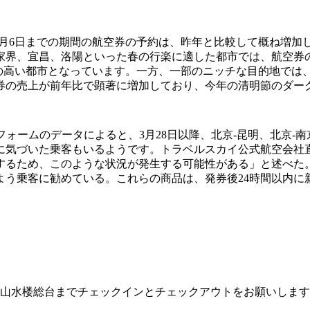
月28日から4月6日までの期間の航空券の予約は、昨年と比較して
家界、宜昌、洛陽といった春の行楽に適した都市では、航空券
気の高い都市となっています。一方、一部のニッチな目的地では
券の売上が前年比で顕著に増加しており、今年の清明節のダー
ットフォームのデータによると、3月28日以降、北京-昆明、北京
に気づいた乗客もいるようです。トラベルスカイ公式航空会社
するため、このような状況が発生する可能性がある」と述べた
よう乗客に勧めている。これらの商品は、発券後24時間以内に
様は山水楼総台までチェックインとチェックアウトをお願いしま