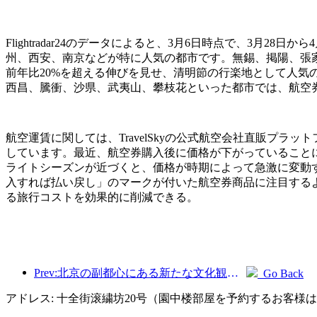
Flightradar24のデータによると、3月6日時点で、3
州、西安、南京などが特に人気の都市です。無錫、掲陽、張
前年比20%を超える伸びを見せ、清明節の行楽地として人
西昌、騰衝、沙県、武夷山、攀枝花といった都市では、航空
航空運賃に関しては、TravelSkyの公式航空会社直販プラ
しています。最近、航空券購入後に価格が下がっていること
ライトシーズンが近づくと、価格が時期によって急激に変動
入すれば払い戻し」のマークが付いた航空券商品に注目する
る旅行コストを効果的に削減できる。
Prev:北京の副都心にある新たな文化観光ランドマーク、ピナクルパークが今年正式にオープンする。
Go Back
アドレス: 十全街滚繍坊20号（園中楼部屋を予約するお客