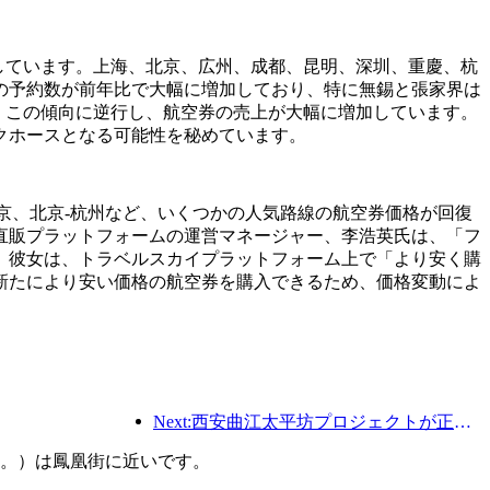
概ね増加しています。上海、北京、広州、成都、昆明、深圳、重慶、杭
の予約数が前年比で大幅に増加しており、特に無錫と張家界は
、この傾向に逆行し、航空券の売上が大幅に増加しています。
クホースとなる可能性を秘めています。
-南京、北京-杭州など、いくつかの人気路線の航空券価格が回復
直販プラットフォームの運営マネージャー、李浩英氏は、「フ
。彼女は、トラベルスカイプラットフォーム上で「より安く購
新たにより安い価格の航空券を購入できるため、価格変動によ
Next:西安曲江太平坊プロジェクトが正式に着工し、総建築面積は13万7000平方メートルとなる。
す。）は鳳凰街に近いです。