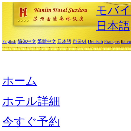
モバイ
日本語
English
简体中文
繁體中文
日本語
한국어
Deutsch
Français
Itali
ホーム
ホテル詳細
今すぐ予約