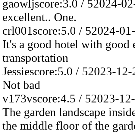
gaowlj
score:3.0 / 5
2024-02
excellent.. One.
crl001
score:5.0 / 5
2024-01
It's a good hotel with goo
transportation
Jessie
score:5.0 / 5
2023-12-
Not bad
v173v
score:4.5 / 5
2023-12
The garden landscape inside 
the middle floor of the gard