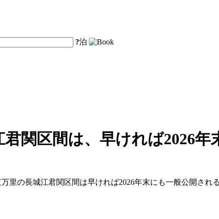
?
泊
君関区間は、早ければ2026
、北京万里の長城江君関区間は早ければ2026年末にも一般公開