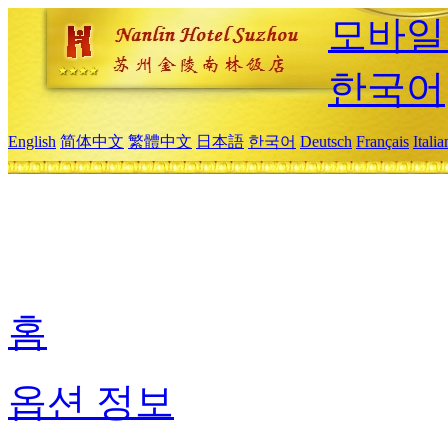
모바일
한국어
English
简体中文
繁體中文
日本語
한국어
Deutsch
Français
Itali
홈
옵션 정보