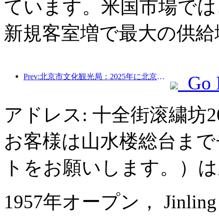
ています。米国市場では、
新規客室増で最大の供給
Prev:北京市文化観光局：2025年に北京市を訪れた観光客は548万人で、前年比39％増加した。
Go 
アドレス: 十全街滚繍坊
お客様は山水楼総台まで
トをお願いします。）は
1957年オープン， Jinling Na