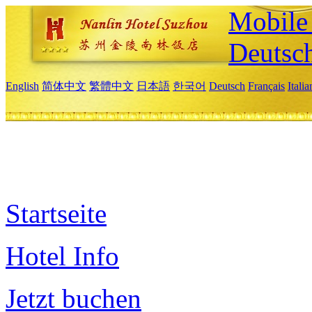
Mobile 
Deutsc
English
简体中文
繁體中文
日本語
한국어
Deutsch
Français
Itali
Startseite
Hotel Info
Jetzt buchen