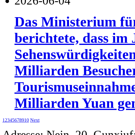
2026-06-04
Das Ministerium fü
berichtete, dass im
Sehenswürdigkeiten
Milliarden Besuch
Tourismuseinnahme
Milliarden Yuan gen
1
2
3
4
5
6
7
8
9
10
Next
Adresse: Nein. 20, Gunxiufa