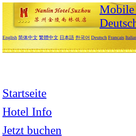
Mobile 
Deutsc
English
简体中文
繁體中文
日本語
한국어
Deutsch
Français
Itali
Startseite
Hotel Info
Jetzt buchen