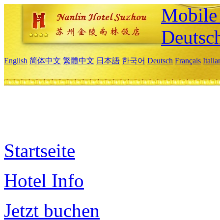
Mobile 
Deutsc
English
简体中文
繁體中文
日本語
한국어
Deutsch
Français
Itali
Startseite
Hotel Info
Jetzt buchen