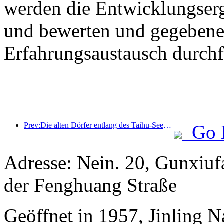
werden die Entwicklungser
und bewerten und gegebenen
Erfahrungsaustausch durchf
Prev:Die alten Dörfer entlang des Taihu-Sees in Huzhou in der Provinz Zhejiang haben mit der Renovierung und Modernisierung begonnen. Die Investition beträgt fast eine Milliarde Yuan.
Go 
Adresse: Nein. 20, Gunxiufa
der Fenghuang Straße
Geöffnet in 1957, Jinling 