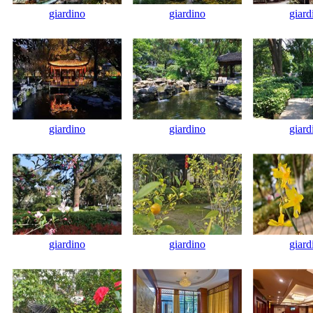
giardino
giardino
giard
giardino
giardino
giard
giardino
giardino
giard