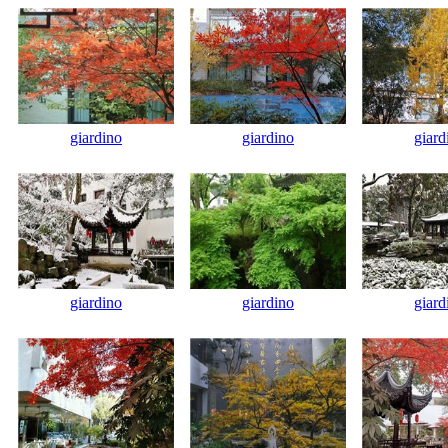
giardino
giardino
giard
giardino
giardino
giard