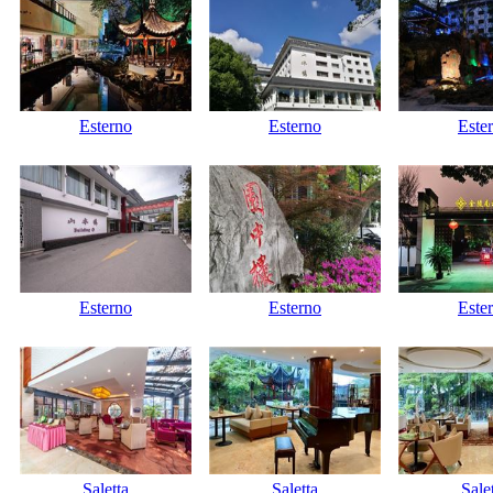
Esterno
Esterno
Este
Esterno
Esterno
Este
Saletta
Saletta
Sale