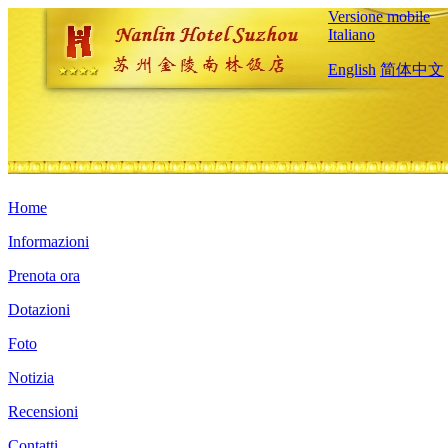
Versione mobile
Italiano
English
简体中文
Home
Informazioni
Prenota ora
Dotazioni
Foto
Notizia
Recensioni
Contatti