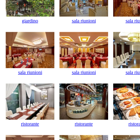
giardino
sala riunioni
sala ri
sala riunioni
sala riunioni
sala ri
ristorante
ristorante
ristor