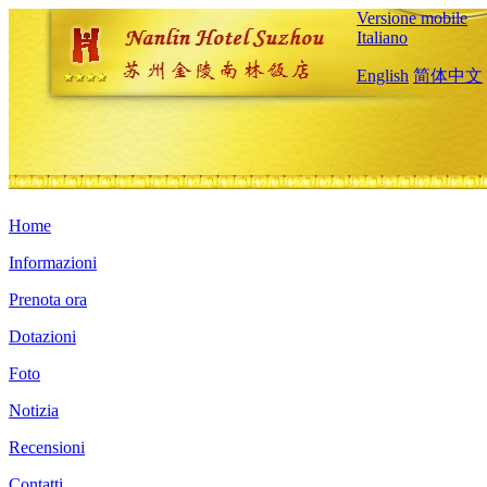
Versione mobile
Italiano
English
简体中文
Home
Informazioni
Prenota ora
Dotazioni
Foto
Notizia
Recensioni
Contatti