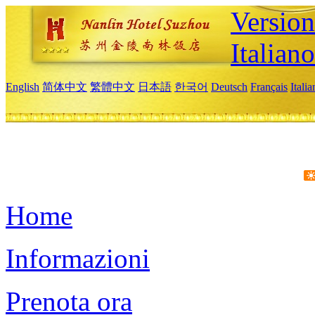
Version
Italiano
English
简体中文
繁體中文
日本語
한국어
Deutsch
Français
Itali
Home
Informazioni
Prenota ora