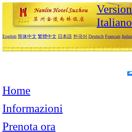
Version
Italiano
English
简体中文
繁體中文
日本語
한국어
Deutsch
Français
Itali
Home
Informazioni
Prenota ora