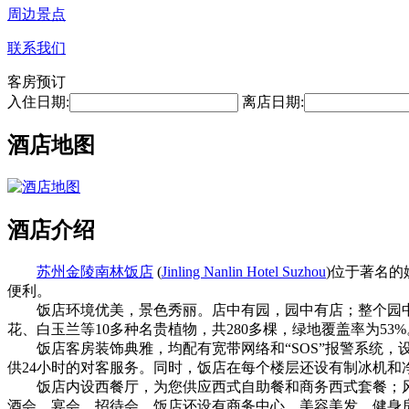
周边景点
联系我们
客房预订
入住日期:
离店日期:
酒店地图
酒店介绍
苏州金陵南林饭店
(
Jinling Nanlin Hotel Suzhou
)位于著名
便利。
饭店环境优美，景色秀丽。店中有园，园中有店；整个园中
花、白玉兰等10多种名贵植物，共280多棵，绿地覆盖率为5
饭店客房装饰典雅，均配有宽带网络和“SOS”报警系统，设
供24小时的对客服务。同时，饭店在每个楼层还设有制冰机和
饭店内设西餐厅，为您供应西式自助餐和商务西式套餐；风
酒会、宴会、招待会。饭店还设有商务中心、美容美发、健身