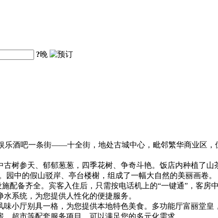
?
晚
的娱乐酒吧一条街——十全街，地处古城中心，毗邻繁华商业区，
古树参天、郁郁葱葱，四季花树、争奇斗艳。饭店内种植了山
3%。园中的假山驳岸、亭台楼榭，组成了一幅大自然的美丽画卷。
施配备齐全。宾客入住后，只需按电话机上的“一键通”，客房
净水系统，为您提供人性化的便捷服务。
味小厅别具一格，为您提供本地特色美食。多功能厅富丽堂皇
房、超市等配套服务项目，可以满足您的多元化需求。