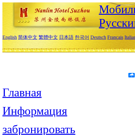
Мобиль
Русски
English
简体中文
繁體中文
日本語
한국어
Deutsch
Français
Itali
Главная
Информация
забронировать