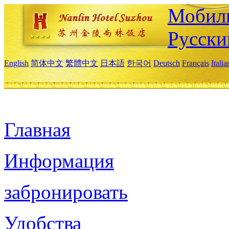
Мобиль
Русски
English
简体中文
繁體中文
日本語
한국어
Deutsch
Français
Itali
Главная
Информация
забронировать
Удобства