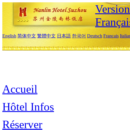
Versio
Françai
English
简体中文
繁體中文
日本語
한국어
Deutsch
Français
Itali
Accueil
Hôtel Infos
Réserver