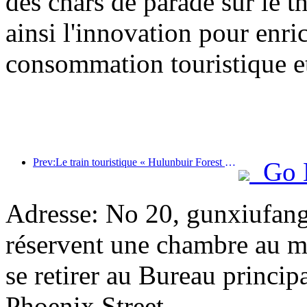
des chars de parade sur le t
ainsi l'innovation pour enri
consommation touristique et
Prev:Le train touristique « Hulunbuir Forest Rendezvous - Daxinganling Express - Starlight Train - Tianyi Journey » effectue son voyage inaugural.
Go 
Adresse: No 20, gunxiufang,
réservent une chambre au mi
se retirer au Bureau princip
Phoenix Street