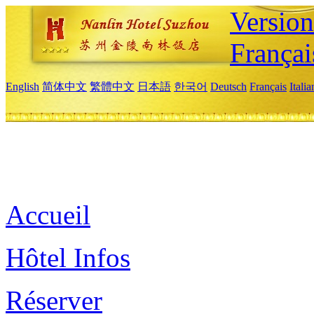
Versio
Françai
English
简体中文
繁體中文
日本語
한국어
Deutsch
Français
Itali
Accueil
Hôtel Infos
Réserver