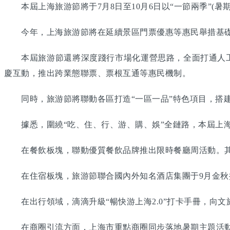
本屆上海旅游節將于7月8日至10月6日以“一節兩季”(暑
今年，上海旅游節將在延續景區門票優惠等惠民舉措基礎上
本屆旅游節還將深度踐行市場化運營思路，全面打通人工智
慶互動，推出跨業態聯票、票根互通等惠民機制。
同時，旅游節將聯動各區打造“一區一品”特色項目，搭建
據悉，圍繞“吃、住、行、游、購、娛”全鏈路，本屆上海
在餐飲板塊，聯動優質餐飲品牌推出限時餐廳周活動。其
在住宿板塊，旅游節聯合國內外知名酒店集團于9月金秋
在出行領域，滴滴升級“暢快游上海2.0”打卡手冊，向文
在商圈引流方面，上海市重點商圈同步落地暑期主題活動