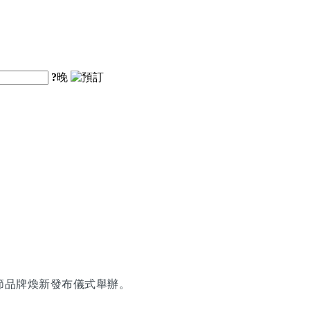
?
晚
節品牌煥新發布儀式舉辦。