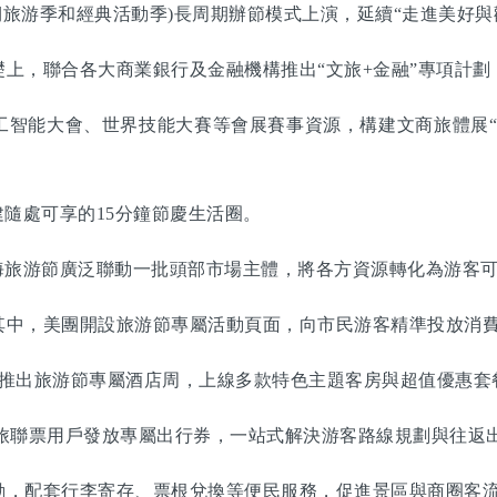
期旅游季和經典活動季)長周期辦節模式上演，延續“走進美好與
，聯合各大商業銀行及金融機構推出“文旅+金融”專項計劃
能大會、世界技能大賽等會展賽事資源，構建文商旅體展“
隨處可享的15分鐘節慶生活圈。
旅游節廣泛聯動一批頭部市場主體，將各方資源轉化為游客可
中，美團開設旅游節專屬活動頁面，向市民游客精準投放消費
推出旅游節專屬酒店周，上線多款特色主題客房與超值優惠套
旅聯票用戶發放專屬出行券，一站式解決游客路線規劃與往返
，配套行李寄存、票根兌換等便民服務，促進景區與商圈客